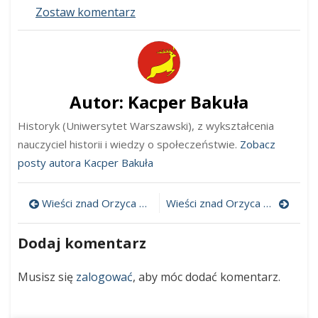
on
Zostaw komentarz
Wieści
znad
Orzyca
Nr
16
Autor:
Kacper Bakuła
Historyk (Uniwersytet Warszawski), z wykształcenia
nauczyciel historii i wiedzy o społeczeństwie.
Zobacz
posty autora Kacper Bakuła
Nawigacja
Wieści znad Orzyca Nr 15
Wieści znad Orzyca Nr 17
wpisu
Dodaj komentarz
Musisz się
zalogować
, aby móc dodać komentarz.