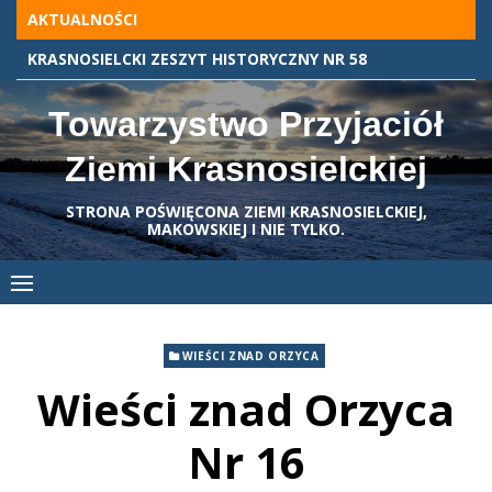
Skip
AKTUALNOŚCI
to
SPOTKANIE MIŁOŚNIKÓW HISTORII – JUŻ W PIĄTEK 29 GRUDNIA
content
Towarzystwo Przyjaciół
Ziemi Krasnosielckiej
STRONA POŚWIĘCONA ZIEMI KRASNOSIELCKIEJ,
MAKOWSKIEJ I NIE TYLKO.
WIEŚCI ZNAD ORZYCA
Wieści znad Orzyca
Nr 16